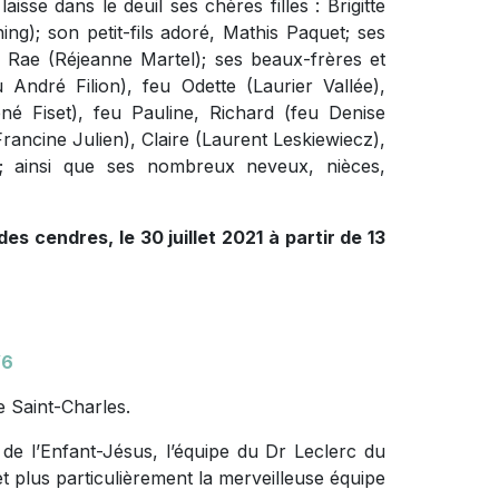
isse dans le deuil ses chères filles : Brigitte
ng); son petit-fils adoré, Mathis Paquet; ses
 Rae (Réjeanne Martel); ses beaux-frères et
 André Filion), feu Odette (Laurier Vallée),
 Fiset), feu Pauline, Richard (feu Denise
rancine Julien), Claire (Laurent Leskiewiecz),
; ainsi que ses nombreux neveux, nièces,
s cendres, le 30 juillet 2021 à partir de 13
Y6
e Saint-Charles.
 de l’Enfant-Jésus, l’équipe du Dr Leclerc du
et plus particulièrement la merveilleuse équipe