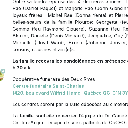
Outre sa tendre épouse des 55 dernières années, il la
Rae (Daniel Paquet) et Marjorie Rae (John Glendinni
loyaux frères : Michel Rae (Donna Yenta) et Pierre
belles-sœurs de la famille Plourde: Georgette (feu
Gemma (feu Raymond Giguère), Suzanne (feu René
Blouin), Danielle (Denis Michaud), Jacqueline, Guy (F
Marcelle (Lloyd Ward), Bruno (Johanne Janvier)
cousins, cousines et ami(e)s.
La famille recevra les condoléances en présence de
h 30 à la
4
Coopérative funéraire des Deux Rives
Centre funéraire Saint-Charles
1420, boulevard Wilfrid-Hamel Québec QC G1N 3
Les cendres seront par la suite déposées au cimetièr
La famille souhaite remercier l’équipe du Dr Camiré
Carlton-Auger, l’équipe de soins palliatifs du CRCEO 