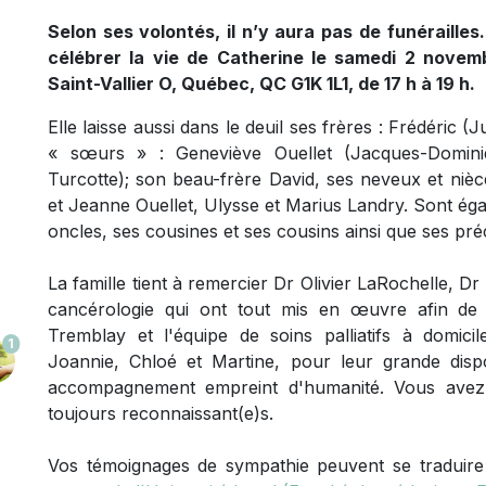
Selon ses volontés, il n’y aura pas de funérailles.
célébrer la vie de Catherine le samedi 2 novem
Saint-Vallier O, Québec, QC G1K 1L1, de 17 h à 19 h.
Elle laisse aussi dans le deuil ses frères : Frédéric (
« sœurs » : Geneviève Ouellet (Jacques-Domini
Turcotte); son beau-frère David, ses neveux et nièc
et Jeanne Ouellet, Ulysse et Marius Landry. Sont éga
oncles, ses cousines et ses cousins ainsi que ses préc
La famille tient à remercier Dr Olivier LaRochelle, Dr
cancérologie qui ont tout mis en œuvre afin de 
Tremblay et l'équipe de soins palliatifs à domici
1
Joannie, Chloé et Martine, pour leur grande dispon
accompagnement empreint d'humanité. Vous avez 
toujours reconnaissant(e)s.
Vos témoignages de sympathie peuvent se tradui