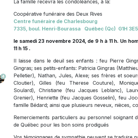
La famille recevra les condoléances, à la:
Coopérative funéraire des Deux Rives
Centre funéraire de Charlesbourg
7335, boul. Henri-Bourassa Québec (Qc) G1H 3E5
le samedi 23 novembre 2024, de 9 h à 11 h. Un ho
11 h 15 .
Il laisse dans le deuil ses enfants : feu Pierre Gi
Gingras; ses petits-enfants: Patricia Gingras (Matthi
Pelletier), Nathan, Jules, Alexe; ses frères et soeu
4
Cloutier), Gilles (feu Therese Couture), Moniq
Soulard), Christiane (feu Jacques Leblanc), Laure
Grenier), Henriette (feu Jacques Gosselin), feu Joc
famille Bédard; ainsi que plusieurs neveux, nièces, 
Remerciements particuliers au personnel soignant des
de Québec pour les bon soins prodigués
Vos témoignages de sympathie peuvent se traduire p