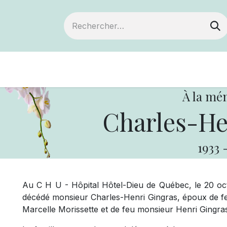
Devenir membre
Notre Coopérative
À la mé
Charles-He
1933
Au C H U - Hôpital Hôtel-Dieu de Québec, le 20 oct
décédé monsieur Charles-Henri Gingras, époux de f
Marcelle Morissette et de feu monsieur Henri Gingras