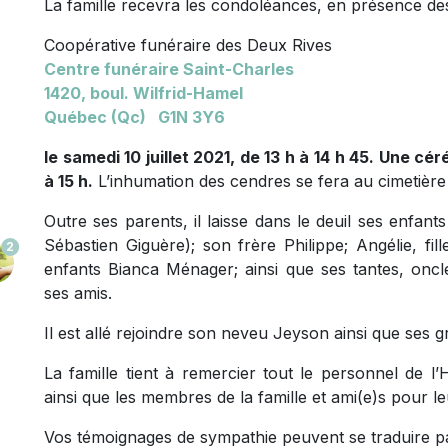
La famille recevra les condoléances, en présence des
Coopérative funéraire des Deux Rives
Centre funéraire Saint-Charles
1420, boul. Wilfrid-Hamel
Québec (Qc) G1N 3Y6
le samedi 10 juillet 2021, de 13 h à 14 h 45. Une c
à 15 h.
L’inhumation des cendres se fera au cimetière
Outre ses parents, il laisse dans le deuil ses enfant
Sébastien Giguère); son frère Philippe; Angélie, f
2
enfants Bianca Ménager; ainsi que ses tantes, oncle
ses amis.
Il est allé rejoindre son neveu Jeyson ainsi que ses 
La famille tient à remercier tout le personnel de 
ainsi que les membres de la famille et ami(e)s pour le
Vos témoignages de sympathie peuvent se traduire p