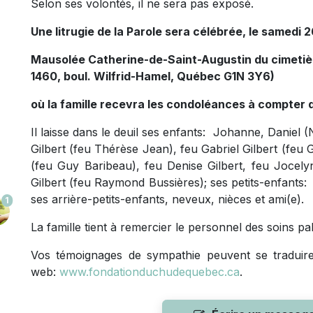
Selon ses volontés, il ne sera pas exposé.
Une litrugie de la Parole sera célébrée, le samedi 2
Mausolée Catherine-de-Saint-Augustin du cimetiè
1460, boul. Wilfrid-Hamel, Québec G1N 3Y6)
où la famille recevra les condoléances à compter 
Il laisse dans le deuil ses enfants: Johanne, Daniel (
Gilbert (feu Thérèse Jean), feu Gabriel Gilbert (feu 
(feu Guy Baribeau), feu Denise Gilbert, feu Jocelyn
Gilbert (feu Raymond Bussières); ses petits-enfants
ses arrière-petits-enfants, neveux, nièces et ami(e).
1
La famille tient à remercier le personnel des soins p
Vos témoignages de sympathie peuvent se tradui
web:
www.fondationduchudequebec.ca
.