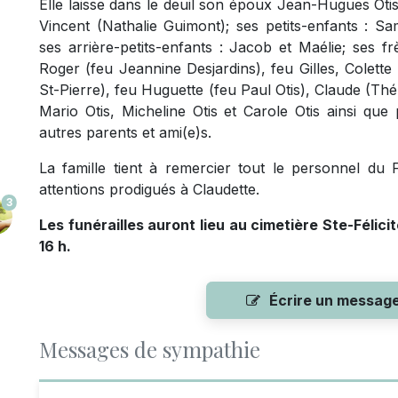
Elle laisse dans le deuil son époux Jean-Hugues Otis;
Vincent (Nathalie Guimont); ses petits-enfants : Sa
ses arrière-petits-enfants : Jacob et Maélie; ses f
Roger (feu Jeannine Desjardins), feu Gilles, Colett
St-Pierre), feu Huguette (feu Paul Otis), Claude (Th
Mario Otis, Micheline Otis et Carole Otis ainsi que
autres parents et ami(e)s.
La famille tient à remercier tout le personnel du 
attentions prodigués à Claudette.
3
Les funérailles auront lieu au cimetière Ste-Félic
16 h.
Écrire un messag
Messages de sympathie