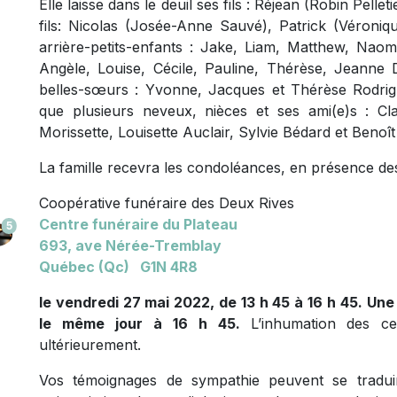
Elle laisse dans le deuil ses fils : Réjean (Robin Pellet
fils: Nicolas (Josée-Anne Sauvé), Patrick (Véroniq
arrière-petits-enfants : Jake, Liam, Matthew, Naom
Angèle, Louise, Cécile, Pauline, Thérèse, Jeanne 
belles-sœurs : Yvonne, Jacques et Thérèse Rodrigu
que plusieurs neveux, nièces et ses ami(e)s : Cla
Morissette, Louisette Auclair, Sylvie Bédard et Benoî
La famille recevra les condoléances, en présence des
Coopérative funéraire des Deux Rives
Centre funéraire du Plateau
5
693, ave
Nérée-Tremblay
Québec (Qc) G1N 4R8
le vendredi 27 mai 2022, de 13 h 45 à 16 h 45. Une 
le même jour à 16 h 45.
L’inhumation des ce
ultérieurement.
Vos témoignages de sympathie peuvent se traduir