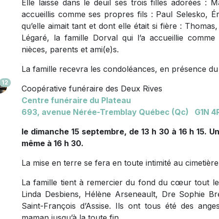
Elle laisse dans le deuil ses trois filles adorées : 
accueillis comme ses propres fils : Paul Selesko, Ér
qu’elle aimait tant et dont elle était si fière : Thomas
Légaré, la famille Dorval qui l’a accueillie comme
nièces, parents et ami(e)s.
La famille recevra les condoléances, en présence du 
12
Coopérative funéraire des Deux Rives
Centre funéraire du Plateau
693, avenue
Nérée-Tremblay Québec (Qc) G1N 4
le dimanche 15 septembre, de 13 h 30 à 16 h 15. U
même à 16 h 30.
La mise en terre se fera en toute intimité au cimeti
La famille tient à remercier du fond du cœur tout le
Linda Desbiens, Hélène Arseneault, Dre Sophie Bret
Saint-François d’Assise. Ils ont tous été des ange
maman jusqu’à la toute fin.