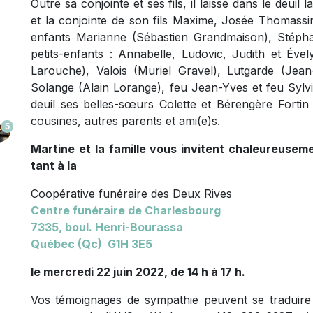
Outre sa conjointe et ses fils, il laisse dans le deuil 
et la conjointe de son fils Maxime, Josée Thomassin.
enfants Marianne (Sébastien Grandmaison), Stéphani
petits-enfants : Annabelle, Ludovic, Judith et Évely
Larouche), Valois (Muriel Gravel), Lutgarde (Jean
Solange (Alain Lorange), feu Jean-Yves et feu Sylvie
deuil ses belles-sœurs Colette et Bérengère Fortin 
cousines, autres parents et ami(e)s.
5
Martine et la famille vous invitent chaleureusem
tant à la
Coopérative funéraire des Deux Rives
Centre funéraire de Charlesbourg
7335, boul. Henri-Bourassa
Québec (Qc) G1H 3E5
le mercredi 22 juin 2022, de 14 h à 17 h.
Vos témoignages de sympathie peuvent se traduire