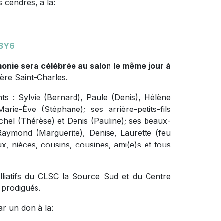
 cendres, à la:
 3Y6
monie sera célébrée au salon le même jour à
ère Saint-Charles.
nts : Sylvie (Bernard), Paule (Denis), Hélène
Marie-Ève (Stéphane); ses arrière-petits-fils
chel (Thérèse) et Denis (Pauline); ses beaux-
 Raymond (Marguerite), Denise, Laurette (feu
x, nièces, cousins, cousines, ami(e)s et tous
liatifs du CLSC la Source Sud et du Centre
 prodigués.
r un don à la: