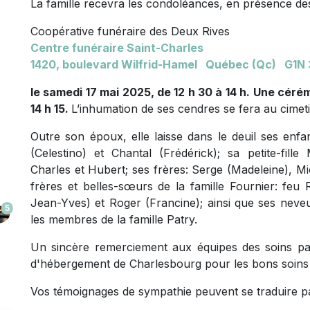
La famille recevra les condoléances, en présence des
Coopérative funéraire des Deux Rives
Centre funéraire Saint-Charles
1420, boulevard Wilfrid-Hamel Québec (Qc) G1N
le samedi 17 mai 2025, de 12 h 30 à 14 h. Une céré
14 h 15.
L’inhumation de ses cendres se fera au cimeti
Outre son époux, elle laisse dans le deuil ses enfa
(Celestino) et Chantal (Frédérick); sa petite-fille 
Charles et Hubert; ses frères: Serge (Madeleine), Mi
frères et belles-sœurs de la famille Fournier: feu
Jean-Yves) et Roger (Francine); ainsi que ses neveu
5
les membres de la famille Patry.
Un sincère remerciement aux équipes des soins pal
d'hébergement de Charlesbourg pour les bons soins
Vos témoignages de sympathie peuvent se traduire pa