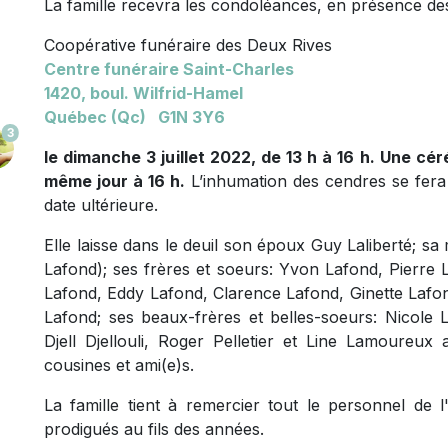
La famille recevra les condoléances, en présence des
Coopérative funéraire des Deux Rives
Centre funéraire Saint-Charles
1420, boul. Wilfrid-Hamel
Québec (Qc) G1N 3Y6
3
le dimanche 3 juillet 2022, de 13 h à 16 h. Une c
même jour à 16 h.
L’inhumation des cendres se fer
date ultérieure.
Elle laisse dans le deuil son époux Guy Laliberté;
Lafond); ses frères et soeurs: Yvon Lafond, Pierre 
Lafond, Eddy Lafond, Clarence Lafond, Ginette Lafo
Lafond; ses beaux-frères et belles-soeurs: Nicole La
Djell Djellouli, Roger Pelletier et Line Lamoureux 
cousines et ami(e)s.
La famille tient à remercier tout le personnel de
prodigués au fils des années.