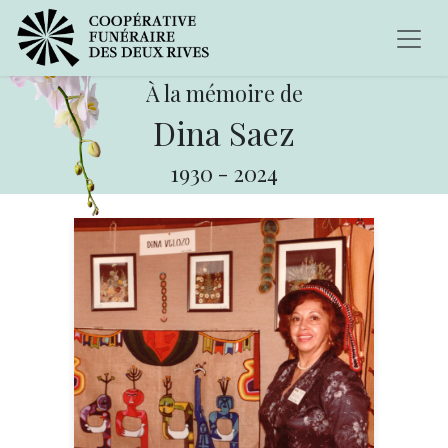
À la mémoire de
Dina Saez
1930
-
2024