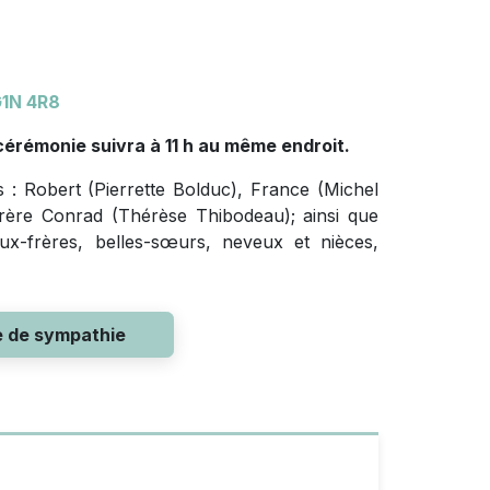
1N 4R8
 cérémonie suivra à 11 h au même endroit.
s : Robert (Pierrette Bolduc), France (Michel
frère Conrad (Thérèse Thibodeau); ainsi que
eaux-frères, belles-sœurs, neveux et nièces,
e de sympathie