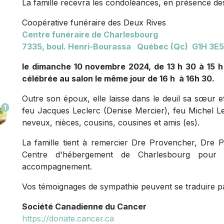
La famille recevra les condoléances, en présence des
Coopérative funéraire des Deux Rives
Centre funéraire de Charlesbourg
7335, boul. Henri-Bourassa Québec (Qc) G1H 3E5
le dimanche 10 novembre 2024, de 13 h 30 à 15 h
célébrée au salon le même jour de 16 h à 16h 30.
Outre son époux, elle laisse dans le deuil sa sœur e
1
feu Jacques Leclerc (Denise Mercier), feu Michel Le
neveux, nièces, cousins, cousines et amis (es).
La famille tient à remercier Dre Provencher, Dre Pla
Centre d'hébergement de Charlesbourg pour 
accompagnement.
Vos témoignages de sympathie peuvent se traduire p
Société Canadienne du Cancer
https://donate.cancer.ca