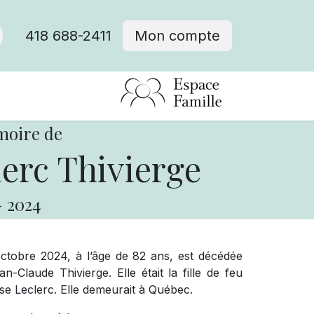
418 688-2411
Mon compte
moire de
erc Thivierge
-
2024
tobre 2024, à l’âge de 82 ans, est décédée
laude Thivierge. Elle était la fille de feu
e Leclerc. Elle demeurait à Québec.