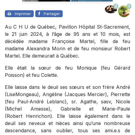
3
1
Imprimer
Partager
Au C H U de Québec, Pavillon Hôpital St-Sacrement,
le 21 juin 2024, à l’âge de 95 ans et 10 mois, est
décédée madame Françoise Martel, fille de feu
madame Alexandra Morin et de feu monsieur Robert
Martel. Elle demeurait à Québec.
Elle était la sœur de feu Monique
(feu
Gérard
Poisson)
et
feu Colette
.
Elle laisse dans le deuil
ses sœurs et son frère
André
(Lise
Mongeau
), Angéline
(Jacques
Mercier),
Pierrette
(feu
Paul-André Leblanc),
sr.
Agathe
,
s
a
sv
,
Nicole
(Michel
Amesse
), Gabrielle et Marie-Paule
(Robert
Henrichon
).
Elle laisse également dans le
deuil
ses neveux et nièces
ainsi qu’une
nombreuse
descendance
,
sans oublier
,
tous ses
ami
.
e.s
de