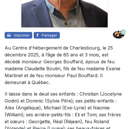
3
Imprimer
Partager
Au Centre d'hébergement de Charlesbourg, le 25
décembre 2025, à l’âge de 85 ans et 3 mois, est
décédé monsieur Georges Bouffard, époux de feu
madame Claudette Boutin, fils de feu madame Exanie
Martinet et de feu monsieur Paul Bouffard. Il
demeurait à Québec.
Il laisse dans le deuil ses enfants : Christian (Jocelyne
Godin) et Dominic (Sylvie Pitre); ses petits-enfants :
Alex (Angélique), Michael (Eve-Lyne) et Naomie
(William); ses arrière-petits-fils : Eli et Tom; ses frères
et sœurs : Georgette, Réal (Réjean), feu Roland
(Yolande) et Pierre (Louise); ses beaux-frères et