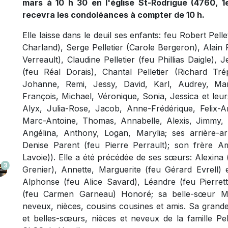
mars à 10 h 30 en l'église St-Rodrigue (4760, 
recevra les condoléances à compter de 10 h.
Elle laisse dans le deuil ses enfants: feu Robert Pel
Charland), Serge Pelletier (Carole Bergeron), Alain Pe
Verreault), Claudine Pelletier (feu Phillias Daigle), Je
(feu Réal Dorais), Chantal Pelletier (Richard Trépa
Johanne, Remi, Jessy, David, Karl, Audrey, Mari
François, Michael, Véronique, Sonia, Jessica et leurs 
Alyx, Julia-Rose, Jacob, Anne-Frédérique, Felix-
Marc-Antoine, Thomas, Annabelle, Alexis, Jimmy, 
Angélina, Anthony, Logan, Marylia; ses arrière-ar
Denise Parent (feu Pierre Perrault); son frère A
Lavoie)). Elle a été précédée de ses sœurs: Alexina
3
Grenier), Annette, Marguerite (feu Gérard Evrell) 
Alphonse (feu Alice Savard), Léandre (feu Pierrette
(feu Carmen Garneau) Honoré; sa belle-sœur M
neveux, nièces, cousins cousines et amis. Sa grande
et belles-sœurs, nièces et neveux de la famille Pe