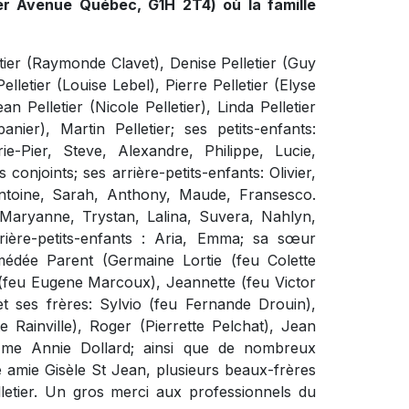
1er Avenue Québec, G1H 2T4) où la famille
letier (Raymonde Clavet), Denise Pelletier (Guy
lletier (Louise Lebel), Pierre Pelletier (Elyse
an Pelletier (Nicole Pelletier), Linda Pelletier
nier), Martin Pelletier; ses petits-enfants:
e-Pier, Steve, Alexandre, Philippe, Lucie,
conjoints; ses arrière-petits-enfants: Olivier,
Antoine, Sarah, Anthony, Maude, Fransesco.
Maryanne, Trystan, Lalina, Suvera, Nahlyn,
rière-petits-enfants : Aria, Emma; sa sœur
médée Parent (Germaine Lortie (feu Colette
 (feu Eugene Marcoux), Jeannette (feu Victor
et ses frères: Sylvio (feu Fernande Drouin),
 Rainville), Roger (Pierrette Pelchat), Jean
me Annie Dollard; ainsi que de nombreux
 amie Gisèle St Jean, plusieurs beaux-frères
lletier. Un gros merci aux professionnels du