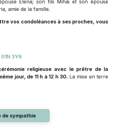
n épouse Elena; son fils Mihai et son épouse
ia, amie de la famille.
ettre vos condoléances à ses proches, vous
 G1N 3Y6
cérémonie religieuse avec le prêtre de la
me jour, de 11 h à 12 h 30.
La mise en terre
e de sympathie