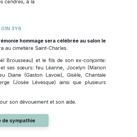
s cendres, à la
 G1N 3Y6
cérémonie hommage sera célébrée au salon le
ra au cimetière Saint-Charles.
oël Brousseau) et le fils de son ex-conjointe:
s et ses sœurs: feu Léanne, Jocelyn (Marion
eu Diane (Gaston Lavoie), Gisèle, Chantale
rge (Josée Lévesque) ainsi que plusieurs
pour son dévouement et son aide.
e de sympathie