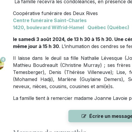
La famille recevra les condoléances, en présence de
Coopérative funéraire des Deux Rives
Centre funéraire Saint-Charles
1420, boulevard Wilfrid-Hamel Québec (Québec)
le samedi 3 août 2024, de 13 h 30 à 15 h 30. Une 
même jour à 15 h 30
. L’inhumation des cendres se fe
Il laisse dans le deuil sa fille Nathalie Lévesque (J
4
Mathieu Boudreault (Christine Murray) ; ses frère
Temesberger), Denis (Thérèse Villeneuve); Lise, f
(Mohamed Hadji), Marlène (Guylaine Demers), Se
neveux, nièces, cousins, cousines et ami(e)s.
La famille tient à remercier madame Joanne Lavoie 
Écrire un messag