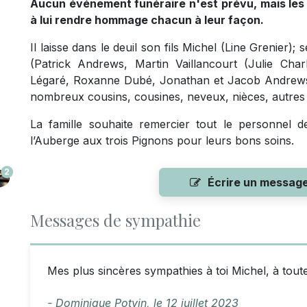
Aucun événement funéraire n'est prévu, mais les p
à lui rendre hommage chacun à leur façon.
Il laisse dans le deuil son fils Michel (Line Grenier);
(Patrick Andrews, Martin Vaillancourt (Julie Charle
Légaré, Roxanne Dubé, Jonathan et Jacob Andrews, 
nombreux cousins, cousines, neveux, nièces, autres 
La famille souhaite remercier tout le personnel d
l’Auberge aux trois Pignons pour leurs bons soins.
2
Écrire un messag
Messages de sympathie
Mes plus sincères sympathies à toi Michel, à toute
- Dominique Potvin,
le
12 juillet 2023