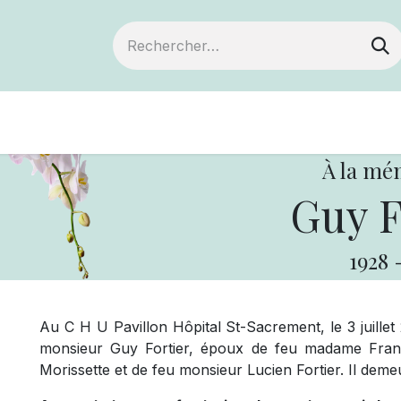
Devenir membre
Notre Coopérative
À la mé
Guy F
1928
Au C H U Pavillon Hôpital St-Sacrement, le 3 juillet
monsieur Guy Fortier, époux de feu madame Franç
Morissette et de feu monsieur Lucien Fortier. Il deme