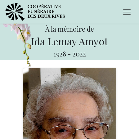
À la mémoire de
Ida Lemay Amyot
1928
-
2022