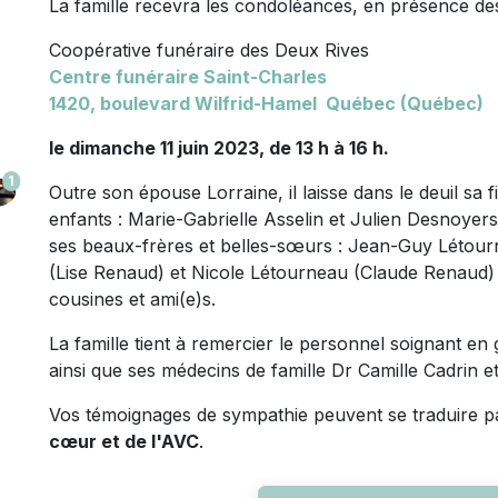
La famille recevra les condoléances, en présence des
Coopérative funéraire des Deux Rives
Centre funéraire Saint-Charles
1420, boulevard Wilfrid-Hamel Québec (Québec)
le dimanche 11 juin 2023, de 13 h à 16 h.
1
Outre son épouse Lorraine, il laisse dans le deuil sa f
enfants : Marie-Gabrielle Asselin et Julien Desnoyer
ses beaux-frères et belles-sœurs : Jean-Guy Létour
(Lise Renaud) et Nicole Létourneau (Claude Renaud) 
cousines et ami(e)s.
La famille tient à remercier le personnel soignant en
ainsi que ses médecins de famille Dr Camille Cadrin e
Vos témoignages de sympathie peuvent se traduire p
cœur et de l'AVC
.