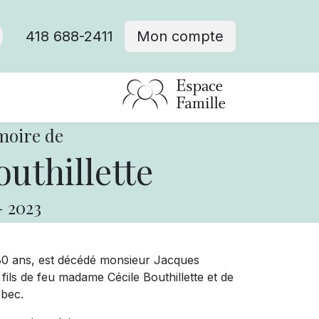
418 688-2411
Mon compte
moire de
uthillette
-
2023
e 80 ans, est décédé monsieur Jacques
ils de feu madame Cécile Bouthillette et de
ébec.