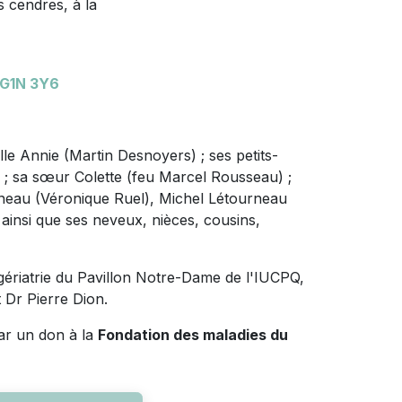
 cendres, à la
 G1N 3Y6
ille Annie (Martin Desnoyers) ; ses petits-
s ; sa sœur Colette (feu Marcel Rousseau) ;
neau (Véronique Ruel), Michel Létourneau
ainsi que ses neveux, nièces, cousins,
 gériatrie du Pavillon Notre-Dame de l'IUCPQ,
t Dr Pierre Dion.
ar un don à la
Fondation des maladies du