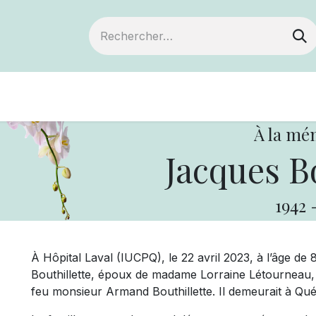
Devenir membre
Notre Coopérative
À la mé
Jacques Bo
1942
À Hôpital Laval (IUCPQ), le 22 avril 2023, à l’âge d
Bouthillette, époux de madame Lorraine Létourneau, f
feu monsieur Armand Bouthillette. Il demeurait à Qu