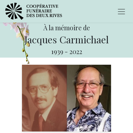
À la mémoire de
Jacques Carmichael
1939
-
2022