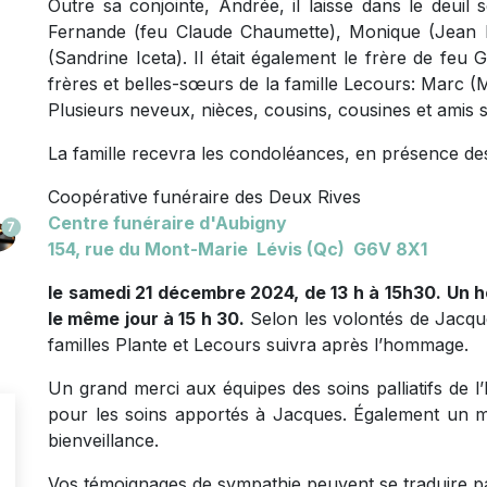
Outre sa conjointe, Andrée, il laisse dans le deuil
Fernande (feu Claude Chaumette), Monique (Jean B
(Sandrine Iceta). Il était également le frère de feu G
frères et belles-sœurs de la famille Lecours: Marc (
Plusieurs neveux, nièces, cousins, cousines et amis s
La famille recevra les condoléances, en présence des
Coopérative funéraire des Deux Rives
Centre funéraire d'Aubigny
7
154, rue du Mont-Marie Lévis (Qc) G6V 8X1
le samedi 21 décembre 2024, de 13 h à 15h30.
Un h
le même jour à 15 h 30.
Selon les volontés de Jacqu
familles Plante et Lecours suivra après l’hommage.
Un grand merci aux équipes des soins palliatifs de l’
pour les soins apportés à Jacques. Également un m
bienveillance.
Vos témoignages de sympathie peuvent se traduire p