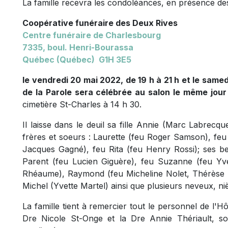
La famille recevra les condoléances, en présence des
Coopérative funéraire des Deux Rives
Centre funéraire de Charlesbourg
7335, boul. Henri-Bourassa
Québec (Québec) G1H 3E5
le vendredi 20 mai 2022, de 19 h à 21 h et le samedi
de la Parole sera célébrée au salon le même jour 
cimetière St-Charles à 14 h 30.
Il laisse dans le deuil sa fille Annie (Marc Labrecqu
frères et soeurs : Laurette (feu Roger Samson), feu
Jacques Gagné), feu Rita (feu Henry Rossi); ses be
Parent (feu Lucien Giguère), feu Suzanne (feu Y
Rhéaume), Raymond (feu Micheline Nolet, Thérèse 
Michel (Yvette Martel) ainsi que plusieurs neveux, ni
La famille tient à remercier tout le personnel de l'Hô
Dre Nicole St-Onge et la Dre Annie Thériault, s