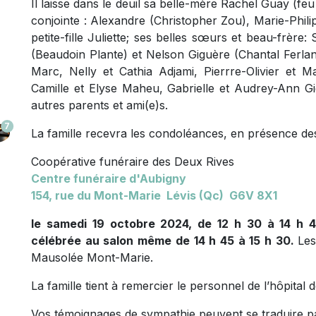
Il laisse dans le deuil sa belle-mère Rachel Guay (f
conjointe : Alexandre (Christopher Zou), Marie-Phili
petite-fille Juliette; ses belles sœurs et beau-frère
(Beaudoin Plante) et Nelson Giguère (Chantal Ferlan
Marc, Nelly et Cathia Adjami, Pierrre-Olivier et 
Camille et Elyse Maheu, Gabrielle et Audrey-Ann Gig
autres parents et ami(e)s.
7
La famille recevra les condoléances, en présence de
Coopérative funéraire des Deux Rives
Centre funéraire d'Aubigny
154, rue du Mont-Marie Lévis (Qc) G6V 8X1
le samedi 19 octobre 2024, de 12 h 30 à 14 h 4
célébrée au salon même de 14 h 45 à 15 h 30.
Les
Mausolée Mont-Marie.
La famille tient à remercier le personnel de l’hôpital 
Vos témoignages de sympathie peuvent se traduire p