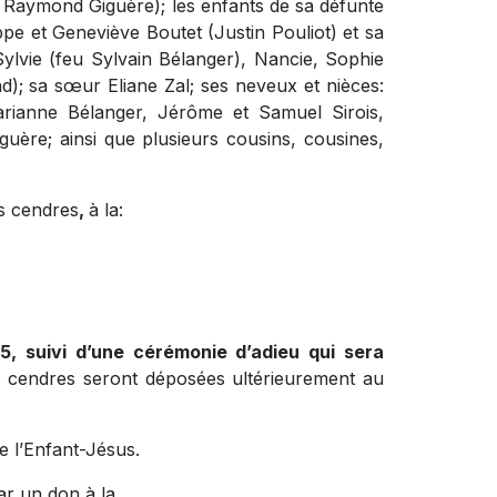
eu Raymond Giguère); les enfants de sa défunte
ppe et Geneviève Boutet (Justin Pouliot) et sa
: Sylvie (feu Sylvain Bélanger), Nancie, Sophie
d); sa sœur Eliane Zal; ses neveux et nièces:
Marianne Bélanger, Jérôme et Samuel Sirois,
uère; ainsi que plusieurs cousins, cousines,
s cendres
,
à la:
5, suivi d’une cérémonie d’adieu qui sera
 cendres seront déposées ultérieurement au
de l’Enfant-Jésus.
ar un don à la