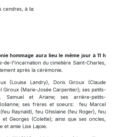
 cendres, à la:
onie hommage aura lieu le même jour à 11 h
de-l'Incarnation du cimetière Saint-Charles,
tement après la cérémonie.
roux (Louise Landry), Doris Giroux (Claude
el Giroux (Marie-Josée Carpentier); ses petits-
l, Samuel et Ariane; ses arrière-petits-
 Jolianne; ses frères et soeurs: feu Marcel
 (feu Raynald), feu Ghislaine (feu Roger), feu
et Georges (Colette); ainsi que ses oncles,
 et amie Lise Lajoie.