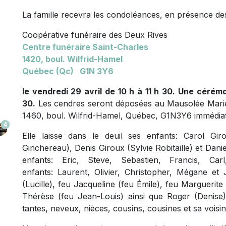
La famille recevra les condoléances, en présence des
Coopérative funéraire des Deux Rives
Centre funéraire Saint-Charles
1420, boul. Wilfrid-Hamel
Québec (Qc) G1N 3Y6
le vendredi 29 avril de 10 h à 11 h 30. Une cérém
30.
Les cendres seront déposées au Mausolée Marie-
1460, boul. Wilfrid-Hamel, Québec, G1N3Y6 immédia
4
Elle laisse dans le deuil ses enfants: Carol Gi
Ginchereau), Denis Giroux (Sylvie Robitaille) et Dani
enfants: Eric, Steve, Sebastien, Francis, Car
enfants: Laurent, Olivier, Christopher, Mégane et
(Lucille), feu Jacqueline (feu Émile), feu Marguerite
Thérèse (feu Jean-Louis) ainsi que Roger (Denise) 
tantes, neveux, nièces, cousins, cousines et sa voisine