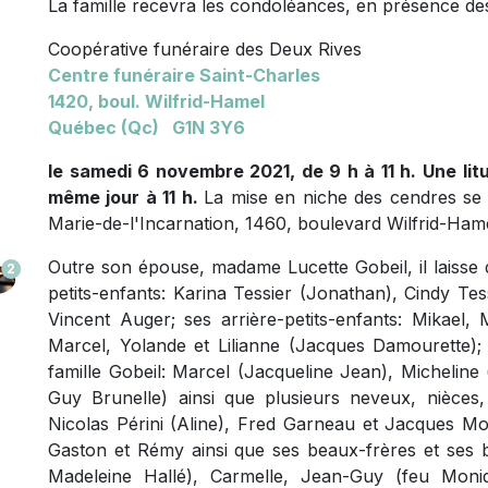
La famille recevra les condoléances, en présence des
Coopérative funéraire des Deux Rives
Centre funéraire Saint-Charles
1420, boul. Wilfrid-Hamel
Québec (Qc) G1N 3Y6
le samedi 6 novembre 2021, de 9 h à 11 h. Une litu
même jour à 11 h.
La mise en niche des cendres se 
Marie-de-l'Incarnation, 1460, boulevard Wilfrid-Hame
Outre son épouse, madame Lucette Gobeil, il laisse da
2
petits-enfants: Karina Tessier (Jonathan), Cindy Te
Vincent Auger; ses arrière-petits-enfants: Mikael,
Marcel, Yolande et Lilianne (Jacques Damourette); 
famille Gobeil: Marcel (Jacqueline Jean), Micheline
Guy Brunelle) ainsi que plusieurs neveux, nièces, 
Nicolas Périni (Aline), Fred Garneau et Jacques More
Gaston et Rémy ainsi que ses beaux-frères et ses b
Madeleine Hallé), Carmelle, Jean-Guy (feu Moni