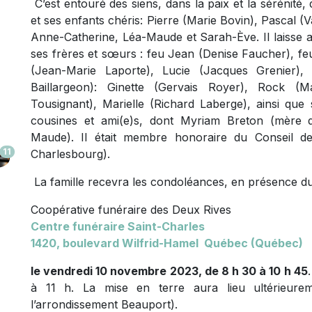
C’est entouré des siens, dans la paix et la sérénité, 
et ses enfants chéris: Pierre (Marie Bovin), Pascal (Va
Anne-Catherine, Léa-Maude et Sarah-Ève. Il laisse aus
ses frères et sœurs : feu Jean (Denise Faucher), feu
(Jean-Marie Laporte), Lucie (Jacques Grenier), 
Baillargeon): Ginette (Gervais Royer), Rock (M
Tousignant), Marielle (Richard Laberge), ainsi que 
cousines et ami(e)s, dont Myriam Breton (mère de
Maude). Il était membre honoraire du Conseil d
11
Charlesbourg).
La famille recevra les condoléances, en présence du
Coopérative funéraire des Deux Rives
Centre funéraire Saint-Charles
1420, boulevard Wilfrid-Hamel Québec (Québec)
le vendredi 10 novembre 2023, de 8 h 30 à 10 h 45
à 11 h. La mise en terre aura lieu ultérieurem
l’arrondissement Beauport).