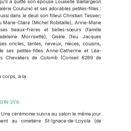
qu’il a quitté son épouse Louiselle Baillargeon
lérie Couture) et ses adorables petites-filles :
si dans le deuil son filleul Christian Tessier;
 Marie-Claire (Michel Robitaille), Anne-Marie
ses beaux-frères et belles-sœurs (famille
adeleine Morrisette), Gisèle (feu Jacques
ses oncles, tantes, neveux, nièces, cousins,
 ses petites-filles Anne-Catherine et Léa-
es Chevaliers de Colomb (Conseil 6289 de
 corps, à la
 G1N 3Y6
. Une cérémonie suivra au salon le même jour
ent au cimetière St-Ignace-de-Loyola (de