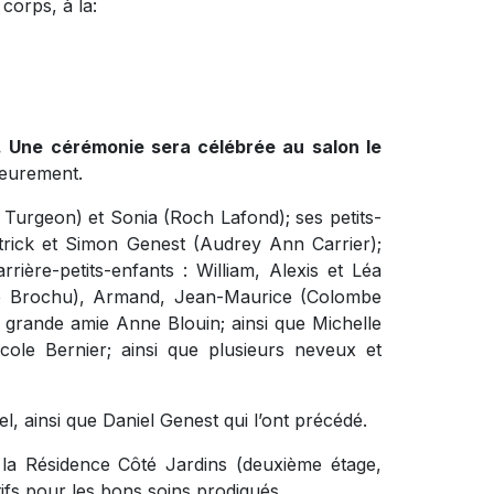
corps, à la:
0. Une cérémonie sera célébrée au salon le
ieurement.
el Turgeon) et Sonia (Roch Lafond); ses petits-
rick et Simon Genest (Audrey Ann Carrier);
rière-petits-enfants : William, Alexis et Léa
ette Brochu), Armand, Jean-Maurice (Colombe
t grande amie Anne Blouin; ainsi que Michelle
cole Bernier; ainsi que plusieurs neveux et
el, ainsi que Daniel Genest qui l’ont précédé.
 la Résidence Côté Jardins (deuxième étage,
tifs pour les bons soins prodigués.