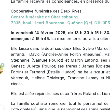
La famille recevra les condoléances, en présence du 
Coopérative funéraire des Deux Rives
Centre funéraire de Charlesbourg
7335, boul. Henri-Bourassa Québec (Qc) G1H 3E5
le vendredi 14 février 2025, de 13 h 30 à 15 h 3
même jour à 15 h 45.
La mise en terre aura lieu ultér
Elle laisse dans le deuil ses deux filles Sylvie (Marc
enfants : David (Andrée-Anne Fortin Rhéaume), Pat
Stéphanie (Samuel Pouliot) et Martin Lafond; ses ar
1
Genest; Juliette Pouliot; ses frères : James (Col
Fortin) et Fernand (Estelle Hudon); sa belle-sœur e
Verreault, Hélène Thivierge, Francine Lemay et Ni
nièces.
Elle est allée rejoindre ses deux frères Roland et Lion
La famille souhaite remercier tout le personnel de
côté château), ainsi que le personnel des soins pallia