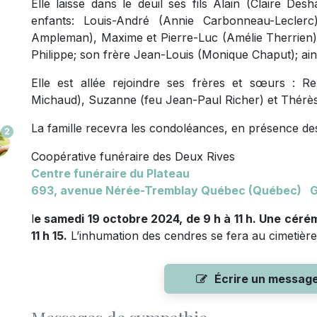
Elle laisse dans le deuil ses fils Alain (Claire Des
enfants: Louis-André (Annie Carbonneau-Leclerc)
Ampleman), Maxime et Pierre-Luc (Amélie Therrien); 
Philippe; son frère Jean-Louis (Monique Chaput); ai
Elle est allée rejoindre ses frères et sœurs : 
Michaud), Suzanne (feu Jean-Paul Richer) et Thérè
La famille recevra les condoléances, en présence des
2
Coopérative funéraire des Deux Rives
Centre funéraire du Plateau
693, avenue
Nérée-Tremblay Québec (Québec) G
l
e samedi 19 octobre 2024, de 9 h à 11 h. Une céré
11 h 15.
L’inhumation des cendres se fera au cimetière 
Écrire un messag