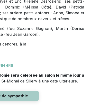
haye) et Éric (Hélène Desrosiers); ses petits-
, Dominic (Mélissa Côté), David (Patricia
ses arrière-petits-enfants : Anna, Simone et
nsi que de nombreux neveux et nièces.
René (feu Suzanne Gagnon), Martin (Denise
se (feu Jean Gardon).
 cendres, à la :
1N 4R8
monie sera célébrée au salon le même jour à
St-Michel de Sillery à une date ultérieure.
e de sympathie