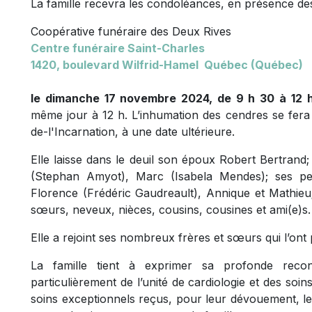
La famille recevra les condoléances, en présence des
Coopérative funéraire des Deux Rives
Centre funéraire Saint-Charles
1420, boulevard Wilfrid-Hamel Québec (Québec)
le dimanche 17 novembre 2024, de 9 h 30 à 12 h
même jour à 12 h. L’inhumation des cendres se fera
de-l'Incarnation, à une date ultérieure.
Elle laisse dans le deuil son époux Robert Bertrand
(Stephan Amyot), Marc (Isabela Mendes); ses peti
Florence (Frédéric Gaudreault), Annique et Mathieu;
sœurs, neveux, nièces, cousins, cousines et ami(e)s.
Elle a rejoint ses nombreux frères et sœurs qui l’ont
La famille tient à exprimer sa profonde recon
particulièrement de l’unité de cardiologie et des soin
soins exceptionnels reçus, pour leur dévouement, leu