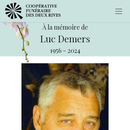
À la mémoire de
Luc Demers
1956
-
2024