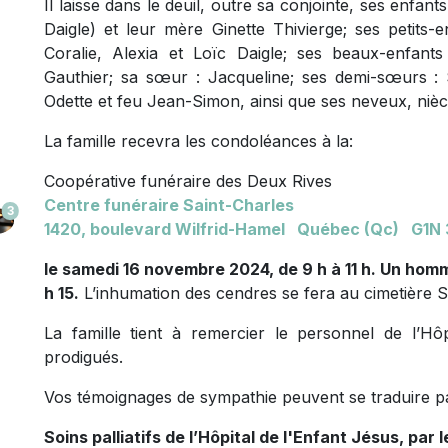
Il laisse dans le deuil, outre sa conjointe, ses enfan
Daigle) et leur mère Ginette Thivierge; ses petits-e
Coralie, Alexia et Loïc Daigle; ses beaux-enfants
Gauthier; sa sœur : Jacqueline; ses demi-sœurs : 
Odette et feu Jean-Simon, ainsi que ses neveux, nièc
La famille recevra les condoléances à la:
Coopérative funéraire des Deux Rives
Centre funéraire Saint-Charles
3
1420, boulevard Wilfrid-Hamel Québec (Qc) G1N
le samedi 16 novembre 2024, de 9 h à 11 h. Un homm
h 15.
L’inhumation des cendres se fera au cimetière Sa
La famille tient à remercier le personnel de l’Hô
prodigués.
Vos témoignages de sympathie peuvent se traduire p
Soins palliatifs de l’Hôpital de l'Enfant Jésus, par