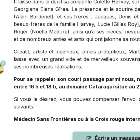
Il laisse dans le deuil sa conjointe Colette Harvey, s
Georgiana Elena Gîrea. La présence et le sourire 
(Alain Bardenet), et ses frères : Jacques, Denis e
beaux-frères de la famille Harvey, Lucie (Gilles Roy
Roger (Noëlla Madore), ainsi qu’à ses nièces, neveux
et de nombreux amies et amis qui ont jalonné sa rout
Créatif, artiste et ingénieux, jamais prétentieux, Ma
laisse avec un grand vide et de merveilleux souveni
2
ses nombreuses réalisations.
Pour se rappeler son court passage parmi nous, n
entre 16 h et 18 h, au domaine Cataraqui situé au 2
Si vous le désirez, vous pouvez compenser l’envoi 
suivants:
Médecin Sans Frontières ou à la Croix rouge intern
Écrire un messag