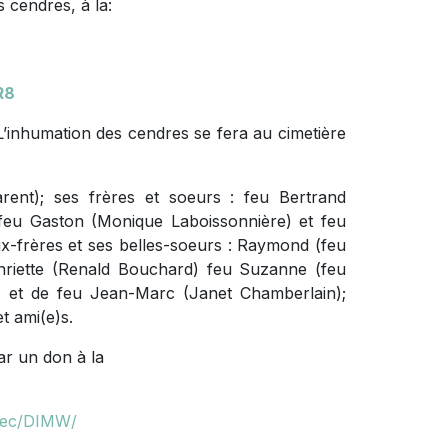
 cendres, à la:
R8
’inhumation des cendres se fera au cimetière
Parent); ses frères et soeurs : feu Bertrand
feu Gaston (Monique Laboissonnière) et feu
x-frères et ses belles-soeurs : Raymond (feu
nriette (Renald Bouchard) feu Suzanne (feu
 et de feu Jean-Marc (Janet Chamberlain);
t ami(e)s.
ar un don à la
ebec/DIMW/