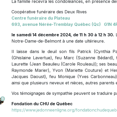
La famille recevra les condoléances, en présence des
Coopérative funéraire des Deux Rives
Centre funéraire du Plateau
693, avenue
Nérée-Tremblay Québec (Qc) G1N 4
le samedi 14 décembre 2024, de 11 h 30 à 12 h 30.
L
Notre-Dame-de-Belmont à une date ultérieure.
Il laisse dans le deuil son fils Patrick (Cynthia 
(Ghislaine Lavertue), feu Marc (Suzanne Bédard), 
Laurette (Jean Beaulieu (Carole Rouleau)); ses beau
Raymonde Marier), Yvon (Mariette Couture) et He
Jacques Daoust), feu Monique (Yves Carbonneau)
ainsi que plusieurs neveux et nièces, autres parents e
Vos témoignages de sympathie peuvent se traduire p
5
Fondation du CHU de Québec
https://www.jedonneenligne.org/fondationchudequ