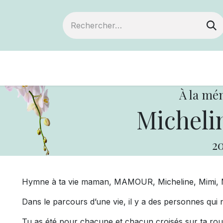
Devenir membre
Notre Coopérative
À la mé
Michelin
20
Hymne à ta vie maman, MAMOUR, Micheline, Mimi, 
Dans le parcours d’une vie, il y a des personnes qu
Tu as
été pour chacune et chacun croisés sur ta rou