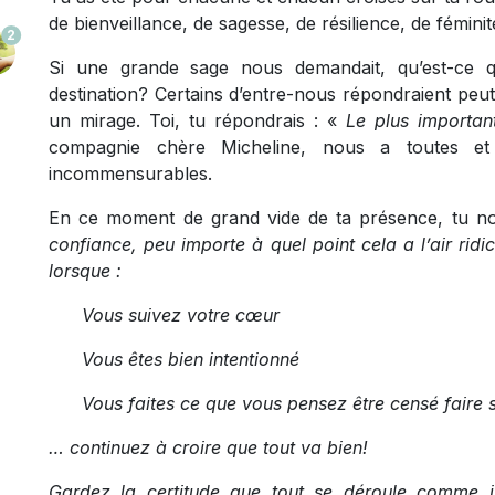
de bienveillance, de sagesse, de résilience, de fémini
2
Si une grande sage nous demandait, qu’est-ce q
destination? Certains d’entre-nous répondraient peut
un mirage. Toi, tu répondrais : «
Le plus important
compagnie chère Micheline, nous a toutes e
incommensurables.
En ce moment de grand vide de ta présence, tu no
confiance, peu importe à quel point cela a l’air rid
lorsque :
Vous suivez votre cœur
Vous êtes bien intentionné
Vous faites ce que vous pensez être censé faire 
…
continuez
à croire que tout va bien!
Gardez la certitude que tout se déroule comme il