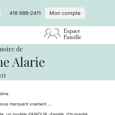
418 688-2411
Mon compte
moire de
e Alarie
21
Mine
i nous marquent vraiment …
te, un modèle d’
AMOUR, d
’
amiti
é, d’humanité,