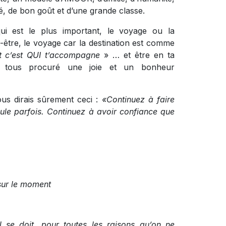
té, de bon goût et d’une grande classe.
ui est le plus important, le voyage ou la
-être, le voyage car la destination est comme
 c’
est QUI t
’accompagne
» …
et
être en ta
t tous procuré une joie et un bonheur
us dirais sûrement ceci :
«
Continuez
à faire
icule parfois. Continuez à avoir confiance que
sur le moment
 se doit, pour toutes les raisons qu’on ne