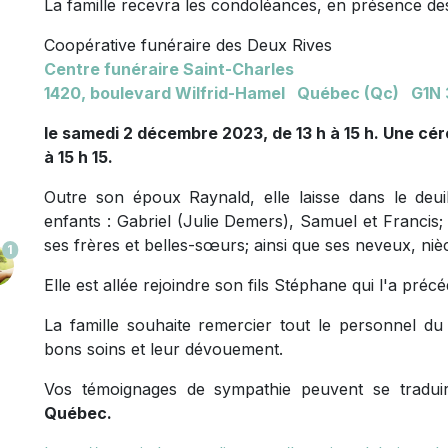
La famille recevra les condoléances, en présence des
Coopérative funéraire des Deux Rives
Centre funéraire Saint-Charles
1420, boulevard Wilfrid-Hamel Québec (Qc) G1N
le samedi 2 décembre 2023, de 13 h à 15 h. Une cé
à 15 h 15.
Outre son époux Raynald, elle laisse dans le deuil 
enfants : Gabriel (Julie Demers), Samuel et Francis; 
ses frères et belles-sœurs; ainsi que ses neveux, niè
1
Elle est allée rejoindre son fils Stéphane qui l'a préc
La famille souhaite remercier tout le personnel
bons soins et leur dévouement.
Vos témoignages de sympathie peuvent se tradu
Québec.