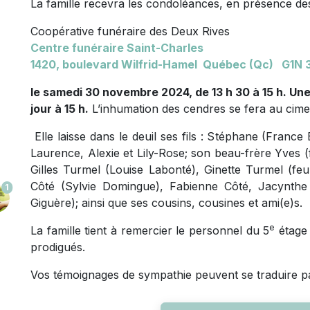
La famille recevra les condoléances, en présence des
Coopérative funéraire des Deux Rives
Centre funéraire Saint-Charles
1420, boulevard Wilfrid-Hamel Québec (Qc) G1N 
le samedi 30 novembre 2024, de 13 h 30 à 15 h. Un
jour à 15 h.
L’inhumation des cendres se fera au cimet
Elle laisse dans le deuil ses fils : Stéphane (France B
Laurence, Alexie et Lily-Rose; son beau-frère Yves 
Gilles Turmel (Louise Labonté), Ginette Turmel (fe
Côté (Sylvie Domingue), Fabienne Côté, Jacynth
1
Giguère); ainsi que ses cousins, cousines et ami(e)s.
e
La famille tient à remercier le personnel du 5
étage 
prodigués.
Vos témoignages de sympathie peuvent se traduire pa