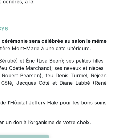
 cendres, à la:
3Y6
e cérémonie sera célébrée au salon le même
ière Mont-Marie à une date ultérieure.
érubé) et Éric (Lisa Bean); ses petites-filles :
(feu Odette Marchand); ses neveux et nièces :
u Robert Pearson), feu Denis Turmel, Réjean
e Côté, Jacques Côté et Diane Labbé (René
de l’Hôpital Jeffery Hale pour les bons soins
r un don à l’organisme de votre choix.