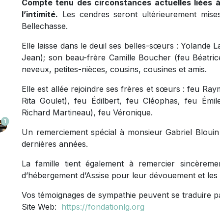
Compte tenu des circonstances actuelles liées à
l’intimité.
Les cendres seront ultérieurement mises
Bellechasse.
Elle laisse dans le deuil ses belles-sœurs : Yolande
Jean); son beau-frère Camille Boucher (feu Béatrice)
neveux, petites-nièces, cousins, cousines et amis.
Elle est allée rejoindre ses frères et sœurs : feu R
Rita Goulet), feu Édilbert, feu Cléophas, feu Émi
Richard Martineau), feu Véronique.
1
Un remerciement spécial à monsieur Gabriel Blouin
dernières années.
La famille tient également à remercier sincèrem
d’hébergement d’Assise pour leur dévouement et les 
Vos témoignages de sympathie peuvent se traduire p
Site Web:
https://fondationlg.org