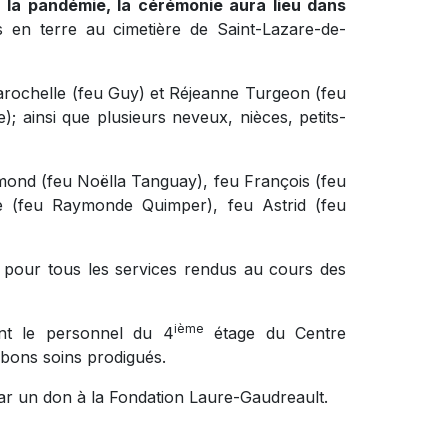
 la pandémie, la cérémonie aura lieu dans
 en terre au cimetière de Saint-Lazare-de-
 Larochelle (feu Guy) et Réjeanne Turgeon (feu
; ainsi que plusieurs neveux, nièces, petits-
aymond (feu Noëlla Tanguay), feu François (feu
le (feu Raymonde Quimper), feu Astrid (feu
 pour tous les services rendus au cours des
ième
ent le personnel du 4
étage du Centre
bons soins prodigués.
ar un don à la Fondation Laure-Gaudreault.