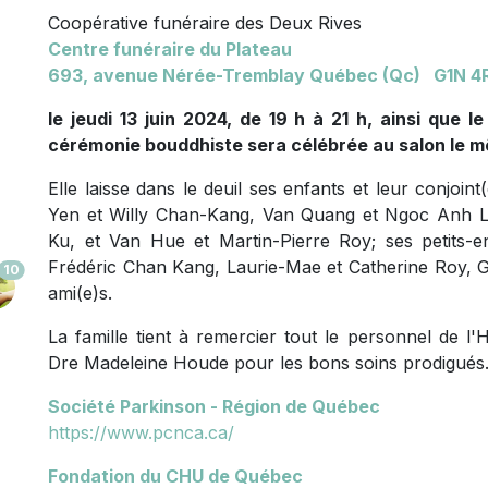
Coopérative funéraire des Deux Rives
Centre funéraire du Plateau
693, avenue
Nérée-Tremblay Québec (Qc) G1N 4
le jeudi 13 juin 2024, de 19 h à 21 h, ainsi que l
cérémonie bouddhiste sera célébrée au salon le m
Elle laisse dans le deuil ses enfants et leur conjo
Yen et Willy Chan-Kang, Van Quang et Ngoc Anh L
Ku, et Van Hue et Martin-Pierre Roy; ses petits-en
Frédéric Chan Kang, Laurie-Mae et Catherine Roy, Ga
10
ami(e)s.
La famille tient à remercier tout le personnel de l'H
Dre Madeleine Houde pour les bons soins prodigués
Société Parkinson - Région de Québec
https://www.pcnca.ca/
Fondation du CHU de Québec