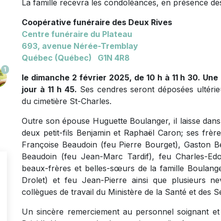
La famille recevra les condoléances, en présence des
Coopérative funéraire des Deux Rives
Centre funéraire du Plateau
693, avenue
Nérée-Tremblay
Québec (Québec) G1N 4R8
1
le dimanche 2 février 2025, de 10 h à 11 h 30. Un
jour à 11 h 45.
Ses cendres seront déposées ultéri
du cimetière St-Charles.
Outre son épouse Huguette Boulanger, il laisse dans l
deux petit-fils Benjamin et Raphaël Caron; ses frèr
Françoise Beaudoin (feu Pierre Bourget), Gaston B
Beaudoin (feu Jean-Marc Tardif), feu Charles-Ed
beaux-frères et belles-sœurs de la famille Boulang
Drolet) et feu Jean-Pierre ainsi que plusieurs ne
collègues de travail du Ministère de la Santé et des 
Un sincère remerciement au personnel soignant et