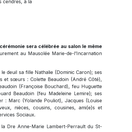
 cendres, à la
e cérémonie sera célébrée au salon le même
eurement au Mausolée Marie-de-l’Incarnation
e deuil sa fille Nathalie (Dominic Caron); ses
es et sœurs : Colette Beaudoin (André Côté),
eaudoin (Françoise Bouchard), feu Huguette
ouard Beaudoin (feu Madeleine Lemire); ses
er : Marc (Yolande Pouliot), Jacques (Louise
veux, nièces, cousins, cousines, ami(e)s et
Services Sociaux.
 la Dre Anne-Marie Lambert-Perrault du St-