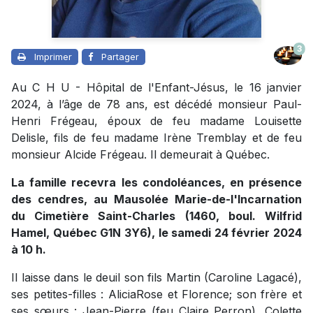
3
Imprimer
Partager
Au C H U - Hôpital de l'Enfant-Jésus, le 16 janvier
2024, à l’âge de 78 ans, est décédé monsieur Paul-
Henri Frégeau, époux de feu madame Louisette
Delisle, fils de feu madame Irène Tremblay et de feu
monsieur Alcide Frégeau. Il demeurait à Québec.
La famille recevra les condoléances, en présence
des cendres, au
Mausolée Marie-de-l'Incarnation
du Cimetière Saint-Charles (1460, boul. Wilfrid
Hamel, Québec G1N 3Y6), le samedi 24 février 2024
à 10 h.
Il laisse dans le deuil son fils Martin (Caroline Lagacé),
ses petites-filles : AliciaRose et Florence; son frère et
ses sœurs : Jean-Pierre (feu Claire Perron), Colette