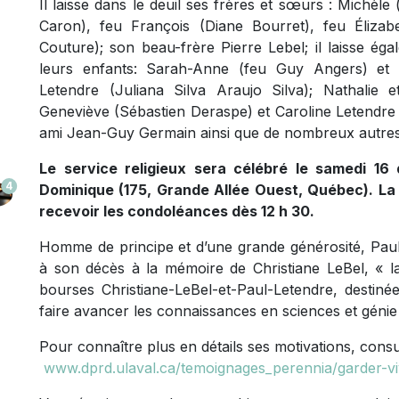
Il laisse dans le deuil ses frères et sœurs : Michèl
Caron), feu François (Diane Bourret), feu Éliza
Couture); son beau-frère Pierre Lebel; il laisse ég
leurs enfants: Sarah-Anne (feu Guy Angers) et L
Letendre (Juliana Silva Araujo Silva); Nathalie
Geneviève (Sébastien Deraspe) et Caroline Letendr
ami Jean-Guy Germain ainsi que de nombreux autres 
Le service religieux sera célébré le samedi 16
4
Dominique (175, Grande Allée Ouest, Québec). La f
recevoir les condoléances dès 12 h 30.
Homme de principe et d’une grande générosité, Paul 
à son décès à la mémoire de Christiane LeBel, « l
bourses Christiane-LeBel-et-Paul-Letendre, destinée
faire avancer les connaissances en sciences et génie 
Pour connaître plus en détails ses motivations, cons
www.dprd.ulaval.ca/temoignages_perennia/garder-v