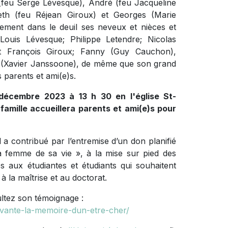
e (feu Serge Lévesque), André (feu Jacqueline
beth (feu Réjean Giroux) et Georges (Marie
alement dans le deuil ses neveux et nièces et
ouis Lévesque; Philippe Letendre; Nicolas
 et François Giroux; Fanny (Guy Cauchon),
e (Xavier Janssoone), de même que son grand
parents et ami(e)s.
 décembre 2023 à 13 h 30 en l'église St-
amille accueillera parents et ami(e)s pour
a contribué par l’entremise d’un don planifié
a femme de sa vie », à la mise sur pied des
s aux étudiantes et étudiants qui souhaitent
à la maîtrise et au doctorat.
ultez son témoignage :
ivante-la-memoire-dun-etre-cher/