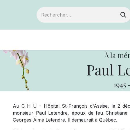
Devenir membre
Notre Coopérative
À la mé
Paul L
1945
Au C H U - Hôpital St-François d'Assise, le 2 dé
monsieur Paul Letendre, époux de feu Christiane 
Georges-Aimé Letendre. Il demeurait à Québec.