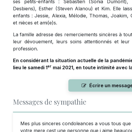
ses petits-enfants : Sébastien (Sonia Dumont), 
Desbiens), Esther (Steven Alanou) et Kim. Elle laiss
enfants : Jessie, Alexia, Mélodie, Thomas, Joakim, 
et nièces et ami(e)s.
La famille adresse des remerciements sincères à tou
leur dévouement, leurs soins attentionnés et leu
profession.
En considérant la situation actuelle de la pandémi
er
lieu le samedi 1
mai 2021, en toute intimité avec la
Écrire un messag
Messages de sympathie
Mes plus sinceres condoleances a vous tous que 
votre mere cest une personne que j aime beaucou