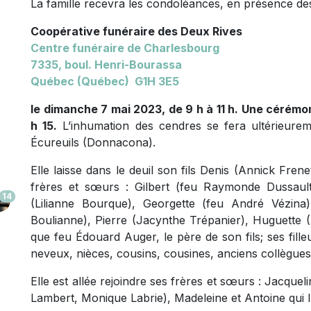
La famille recevra les condoléances, en présence des
Coopérative funéraire des Deux Rives
Centre funéraire de Charlesbourg
7335, boul. Henri-Bourassa
Québec (Québec) G1H 3E5
le dimanche 7 mai 2023, de 9 h à 11 h. Une cérémon
h 15.
L’inhumation des cendres se fera ultérieurem
Écureuils (Donnacona).
Elle laisse dans le deuil son fils Denis (Annick Frene
frères et sœurs : Gilbert (feu Raymonde Dussau
14
(Lilianne Bourque), Georgette (feu André Vézina),
Boulianne), Pierre (Jacynthe Trépanier), Huguette (
que feu Édouard Auger, le père de son fils; ses fill
neveux, nièces, cousins, cousines, anciens collègue
Elle est allée rejoindre ses frères et sœurs : Jacque
Lambert, Monique Labrie), Madeleine et Antoine qui l