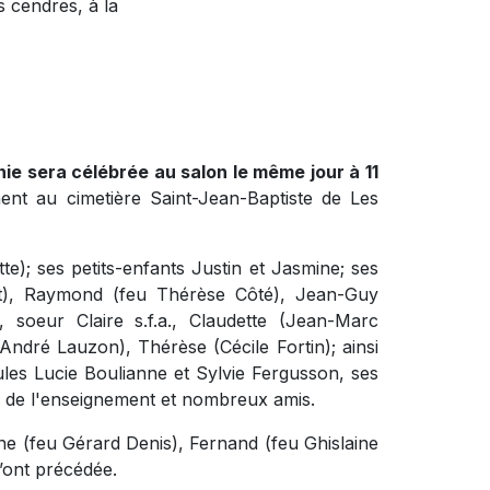
 cendres, à la
ie sera célébrée au salon le même jour à 11
ent au cimetière Saint-Jean-Baptiste de Les
tte); ses petits-enfants Justin et Jasmine; ses
lt), Raymond (feu Thérèse Côté), Jean-Guy
 soeur Claire s.f.a., Claudette (Jean-Marc
André Lauzon), Thérèse (Cécile Fortin); ainsi
eules Lucie Boulianne et Sylvie Fergusson, ses
s de l'enseignement et nombreux amis.
line (feu Gérard Denis), Fernand (feu Ghislaine
’ont précédée.