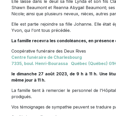
Elle laisse dans le deuil sa fille Lynda et son fils C
Shawn Beaumont et Reanna Abygail Beaumont; ses s
Nicole; ainsi que plusieurs neveux, nièces, autres par
Elle est partie rejoindre sa fille Johanne. Elle étai
Yvon, qui l'ont tous précédée.
La famille recevra les condoléances, en présence 
Coopérative funéraire des Deux Rives
Centre funéraire de Charlesbourg
7335, boul. Henri-Bourassa Québec (Québec) G1
le dimanche 27 août 2023, de 9 h à 11 h. Une
lit
même jour à 11 h.
La famille tient à remercier le personnel de l'Hôpit
prodigués.
Vos témoignages de sympathie peuvent se traduire p