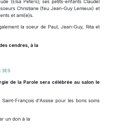
laude (Elsa Peters); ses petits-enfants Claudel
oeurs Christiane (feu Jean-Guy Lemieux) et
ents et ami(e)s.
t également la soeur de Paul, Jean-Guy, Rita et
des cendres, à la
H 3E5
urgie de la Parole
sera célébrée au salon le
al Saint-François d'Assise pour les bons soins
ar un don à la