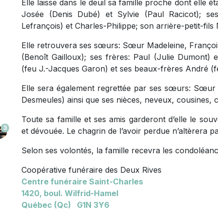
Elle laisse dans le deuil sa famille proche dont elle étai
Josée (Denis Dubé) et Sylvie (Paul Racicot); ses 
Lefrançois) et Charles-Philippe; son arrière-petit-fil
Elle retrouvera ses sœurs: Sœur Madeleine, François
(Benoît Gailloux); ses frères: Paul (Julie Dumont) 
(feu J.-Jacques Garon) et ses beaux-frères André (f
Elle sera également regrettée par ses sœurs: Sœur P
Desmeules) ainsi que ses nièces, neveux, cousines, c
Toute sa famille et ses amis garderont d’elle le sou
3
et dévouée. Le chagrin de l’avoir perdue n’altèrera p
Selon ses volontés, la famille recevra les condoléan
Coopérative funéraire des Deux Rives
Centre funéraire Saint-Charles
1420, boul. Wilfrid-Hamel
Québec (Qc) G1N 3Y6