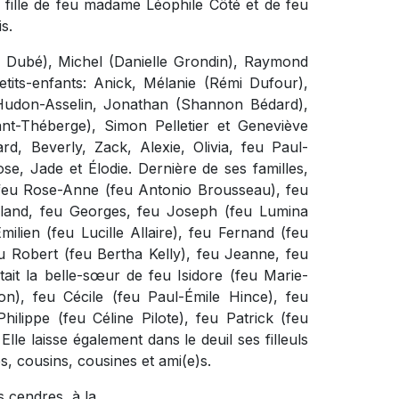
fille de feu madame Léophile Côté et de feu
s.
tte Dubé), Michel (Danielle Grondin), Raymond
etits-enfants: Anick, Mélanie (Rémi Dufour),
 Hudon-Asselin, Jonathan (Shannon Bédard),
nt-Théberge), Simon Pelletier et Geneviève
ard, Beverly, Zack, Alexie, Olivia, feu Paul-
se, Jade et Élodie. Dernière de ses familles,
, feu Rose-Anne (feu Antonio Brousseau), feu
oland, feu Georges, feu Joseph (feu Lumina
ilien (feu Lucille Allaire), feu Fernand (feu
u Robert (feu Bertha Kelly), feu Jeanne, feu
it la belle-sœur de feu Isidore (feu Marie-
n), feu Cécile (feu Paul-Émile Hince), feu
ilippe (feu Céline Pilote), feu Patrick (feu
Elle laisse également dans le deuil ses filleuls
s, cousins, cousines et ami(e)s.
 cendres, à la