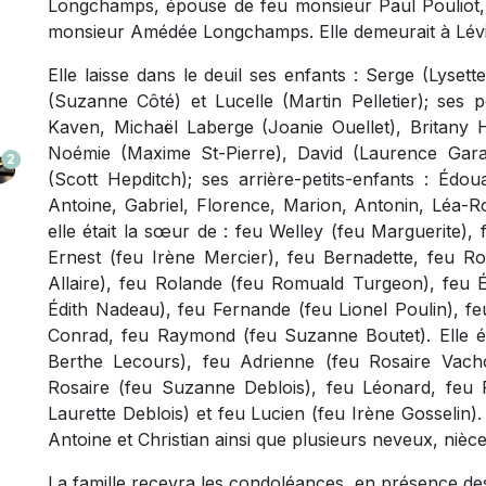
Longchamps, épouse de feu monsieur Paul Pouliot, 
monsieur Amédée Longchamps. Elle demeurait à Lévi
Elle laisse dans le deuil ses enfants : Serge (Lyse
(Suzanne Côté) et Lucelle (Martin Pelletier); ses p
Kaven, Michaël Laberge (Joanie Ouellet), Britany
Noémie (Maxime St-Pierre), David (Laurence Gara
2
(Scott Hepditch); ses arrière-petits-enfants : Édou
Antoine, Gabriel, Florence, Marion, Antonin, Léa-Ro
elle était la sœur de : feu Welley (feu Marguerite)
Ernest (feu Irène Mercier), feu Bernadette, feu R
Allaire), feu Rolande (feu Romuald Turgeon), feu Ém
Édith Nadeau), feu Fernande (feu Lionel Poulin), fe
Conrad, feu Raymond (feu Suzanne Boutet). Elle éta
Berthe Lecours), feu Adrienne (feu Rosaire Vacho
Rosaire (feu Suzanne Deblois), feu Léonard, feu Ph
Laurette Deblois) et feu Lucien (feu Irène Gosselin). 
Antoine et Christian ainsi que plusieurs neveux, nièce
La famille recevra les condoléances, en présence des