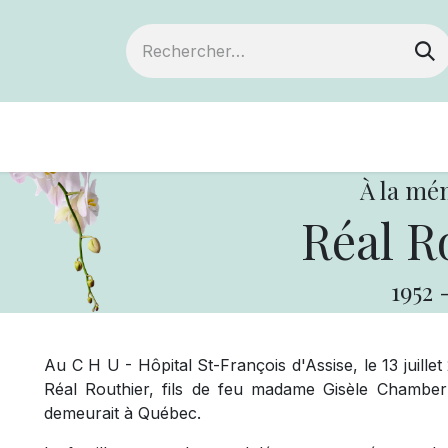
Devenir membre
Notre Coopérative
À la mé
Réal R
1952
Au C H U - Hôpital St-François d'Assise, le 13 juille
Réal Routhier, fils de feu madame Gisèle Chamberl
demeurait à Québec.